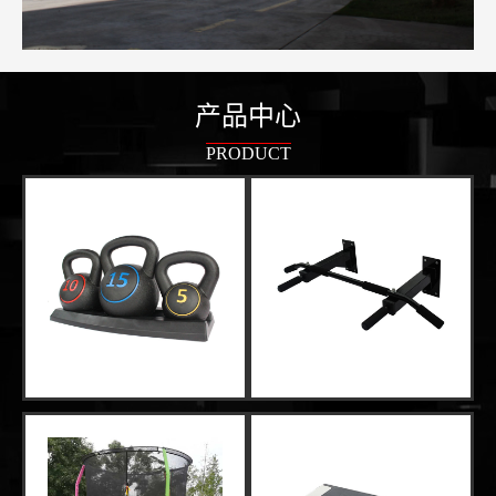
产品中心
PRODUCT