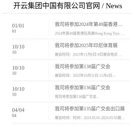
开云集团中国有限公司官网 / News
我司将参加2024年第49届香港玩具展Hong Kong Toys & Games Fair 欢迎新···
01
/
01
01
2024年第49届香港玩具展Hong Kong Toys & Games Fair摊位号：5con-005展会时间：2024年1月8日-1月11日展会地址：香港会议展览中心...
我司将参加2025年印尼体育展
10
/
10
10
展会时间：2025年11月6日-9日展会地点 ：印尼会展中心...
我司将参加第138届广交会
10
/
10
10
展会时间：2025年10月31日-11月4日...
我司将参加第136届广交会
10
/
10
10
我司将参加第136届广交会...
我司将参加第135届广交会出口展
04
/
04
04
展会时间：时间：2024.05.01-2024.05.05展会地址：中国进出口商品交易会展馆福建康莱宝公司展位号12.1G37-38、H11-12，浙江康莱宝展位号17.1B23-24、C19-20...