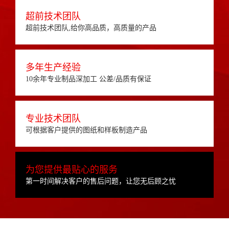
超前技术团队
超前技术团队,给你高品质，高质量的产品
多年生产经验
10余年专业制品深加工 公差/品质有保证
专业技术团队
可根据客户提供的图纸和样板制造产品
为您提供最贴心的服务
第一时间解决客户的售后问题，让您无后顾之忧