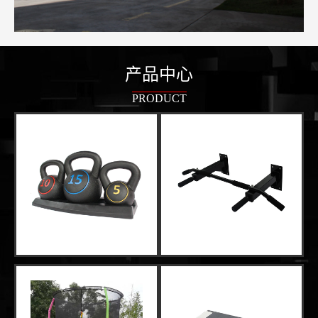
产品中心
PRODUCT