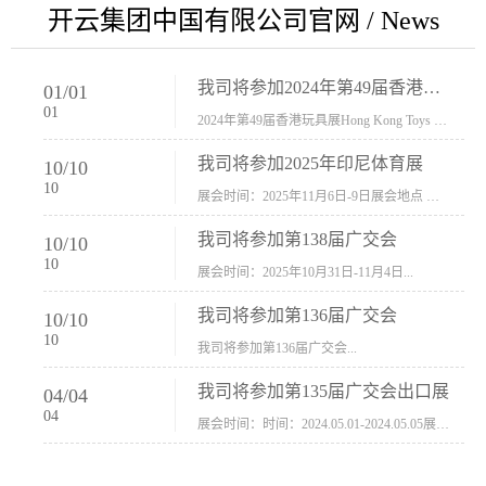
开云集团中国有限公司官网 / News
我司将参加2024年第49届香港玩具展Hong Kong Toys & Games Fair 欢迎新···
01
/
01
01
2024年第49届香港玩具展Hong Kong Toys & Games Fair摊位号：5con-005展会时间：2024年1月8日-1月11日展会地址：香港会议展览中心...
我司将参加2025年印尼体育展
10
/
10
10
展会时间：2025年11月6日-9日展会地点 ：印尼会展中心...
我司将参加第138届广交会
10
/
10
10
展会时间：2025年10月31日-11月4日...
我司将参加第136届广交会
10
/
10
10
我司将参加第136届广交会...
我司将参加第135届广交会出口展
04
/
04
04
展会时间：时间：2024.05.01-2024.05.05展会地址：中国进出口商品交易会展馆福建康莱宝公司展位号12.1G37-38、H11-12，浙江康莱宝展位号17.1B23-24、C19-20...