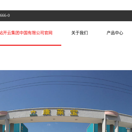
66-0
站开云集团中国有限公司官网
关于我们
产品中心