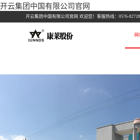
开云集团中国有限公司官网
开云集团中国有限公司官网 欢迎您！客服热线：0576-827286
网