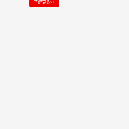
了解更多>>